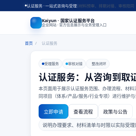
|
认证服务 · 一站式咨询与受理
材料预审、排期对接、审核陪同
Kaiyun · 国家认证服务平台
企业网站 · 官方信息展示与业务受理入口
首页
/
认证服务
受理服务
审核对接
整改闭环
认证服务：从咨询到取
本页面用于展示认证服务范围、办理流程、材料
同项目（体系/产品/服务/行业专项）进行维护
立即申请
查看流程
政策与公告
办理要求、材料清单与时限以实际受理
说明