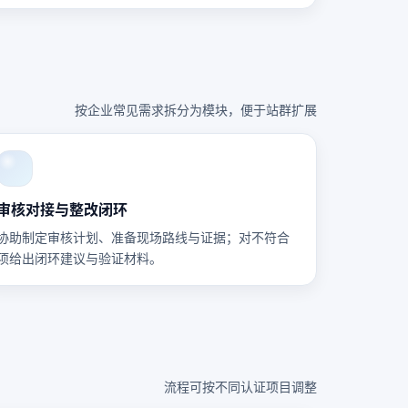
按企业常见需求拆分为模块，便于站群扩展
审核对接与整改闭环
协助制定审核计划、准备现场路线与证据；对不符合
项给出闭环建议与验证材料。
流程可按不同认证项目调整