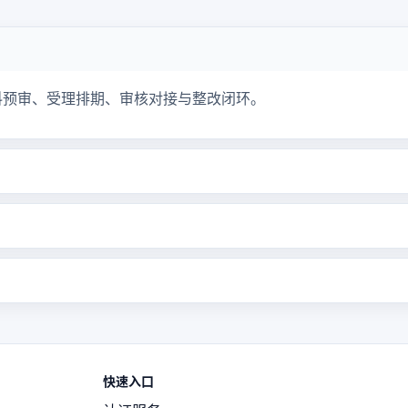
料预审、受理排期、审核对接与整改闭环。
快速入口