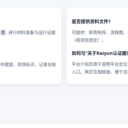
是否提供资料文件？
进行材料准备与运行证据
可提供：职责矩阵、流程图、
 周
（视项目而定）。
如何与“关于Kaiyun认证
平台介绍页用于说明平台定位
集中摆放、现场标识、记录台账
入口。两页互相链接，便于访