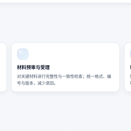
材料预审与受理
对关键材料进行完整性与一致性检查；统一格式、编
号与版本，减少退回。