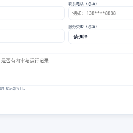
联系电话（必填）
服务类型（必填）
请对接后端接口。