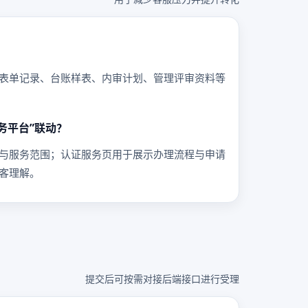
表单记录、台账样表、内审计划、管理评审资料等
服务平台”联动？
与服务范围；认证服务页用于展示办理流程与申请
客理解。
提交后可按需对接后端接口进行受理