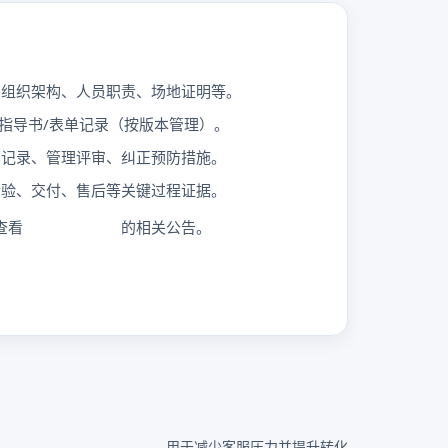
、组织架构、人员职责、场地证明等。
业指导书/表单记录（按版本管理）。
审记录、管理评审、纠正预防措施。
检验、交付、售后等关键过程证据。
查看
认证服务新闻
的相关公告。
用于减少客服压力并提升转化