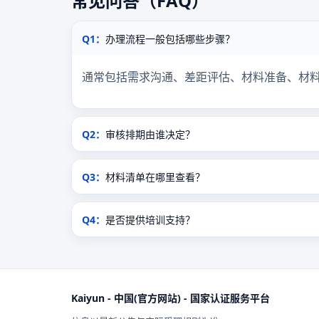
常见问答（FAQ）
Q1：
办理流程一般包括哪些步骤？
通常包括需求沟通、差距评估、材料准备、材
Q2：
审核排期由谁决定？
Q3：
材料清单在哪里查看？
Q4：
是否提供培训支持？
Kaiyun - 中国(官方网站) - 国家认证服务平台