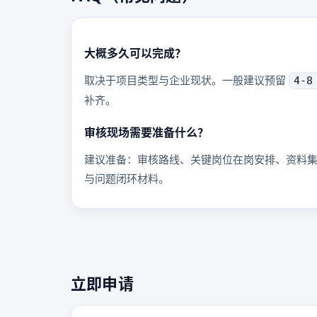
大概多久可以完成？
取决于项目类型与企业现状。一般建议预留
4-8
补齐。
审核现场需要准备什么？
建议准备：审核路线、关键岗位在岗安排、资料
与问题闭环材料。
立即申请